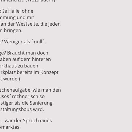
oße Halle, ohne
ämmung und mit
an der Westseite, die jeden
ln bringen.
? Weniger als `null´.
ge? Braucht man doch
rhaben auf dem hinteren
Parkhaus zu bauen
arkplatz bereits im Konzept
t wurde.)
Rechenaufgabe, wie man den
uses´rechnerisch so
tiger als die Sanierung
staltungsbaus wird.
´ ...war der Spruch eines
ymarktes.