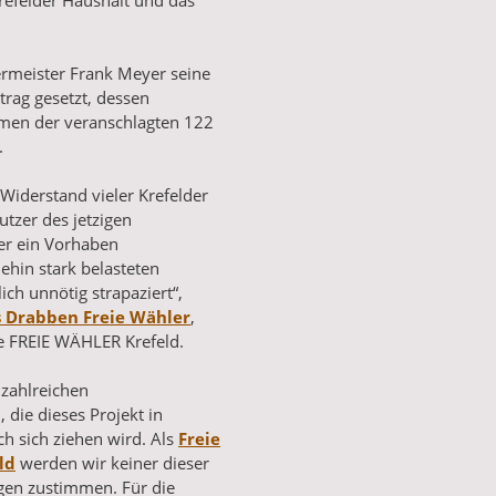
Krefelder Haushalt und das
rmeister Frank Meyer seine
trag gesetzt, dessen
men der veranschlagten 122
.
Widerstand vieler Krefelder
tzer des jetzigen
er ein Vorhaben
ehin stark belasteten
ich unnötig strapaziert“,
s Drabben Freie Wähler
,
e FREIE WÄHLER Krefeld.
 zahlreichen
die dieses Projekt in
h sich ziehen wird. Als
Freie
ld
werden wir keiner dieser
n zustimmen. Für die