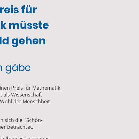
eis für
k müsste
ld gehen
hn gäbe
einen Preis für Mathematik
ht als Wissenschaft
 Wohl der Menschheit
n sich die `Schön-
er betrachtet.
sselhauses´ als neuer