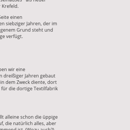
 Krefeld.
Seite einen
n siebziger Jahren, der im
eigenem Grund steht und
ge verfügt.
ben wir eine
n dreißiger Jahren gebaut
ein dem Zweck diente, dort
ür die dortige Textilfabrik
lt alleine schon die üppige
, die natürlich alles, aber
mmend ist. (Wozu auch?)