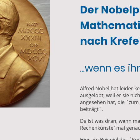
Der Nobelpr
Mathemati
nach Krefe
...wenn es i
Alfred Nobel hat leider k
ausgelobt, weil er sie nic
angesehen hat, die `zum
beiträgt´.
Da ist was dran, wenn ma
Rechenkünste´mal genau
Hier am Beispiel des `Ke