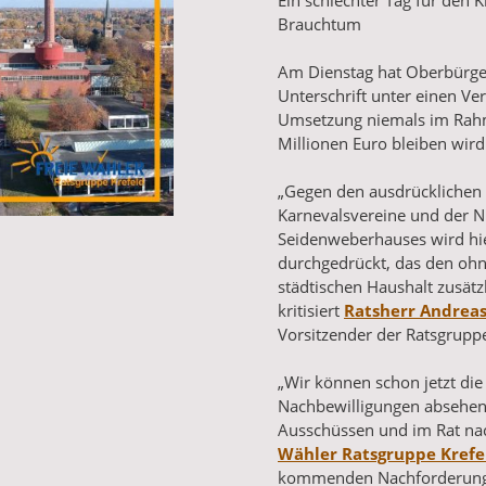
Ein schlechter Tag für den 
Brauchtum
Am Dienstag hat Oberbürge
Unterschrift unter einen Ver
Umsetzung niemals im Rah
Millionen Euro bleiben wird
„Gegen den ausdrücklichen 
Karnevalsvereine und der Nu
Seidenweberhauses wird hi
durchgedrückt, das den ohn
städtischen Haushalt zusätzl
kritisiert
Ratsherr Andrea
Vorsitzender der Ratsgrupp
„Wir können schon jetzt die
Nachbewilligungen absehen, 
Ausschüssen und im Rat nac
Wähler Ratsgruppe Krefe
kommenden Nachforderunge